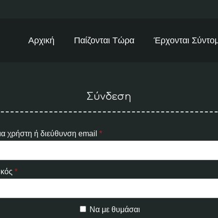
Αρχική
Παίζονται Τώρα
Έρχονται Σύντο
Σύνδεση
Α
α χρήστη ή διεύθυνση email
*
π
α
Α
ικός
*
ι
π
τ
α
ε
Να με θυμάσαι
ι
ί